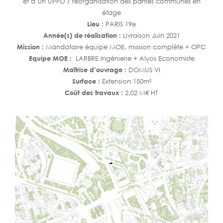
et d’un UPPD / réorganisation des parties communes en
étage
Lieu :
PARIS 19e
Année(s) de réalisation :
Livraison Juin 2021
Mission :
Mandataire équipe MOE. mission complète + OPC
Equipe MOE :
LARBRE Ingénierie + Alyos Economiste
Maîtrise d’ouvrage :
DOMUS VI
Surface :
Extension 150m²
Coût des travaux :
2,02 M€ HT